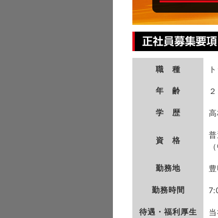
職 種
ト
年 齢
２
学 歴
高
普
資 格
（
勤務地
豊
勤務時間
7:
待遇・福利厚生
当