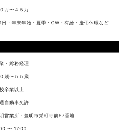
０万〜４５万
1日・年末年始・夏季・GW・有給・慶弔休暇など
業・総務経理
０歳〜５５歳
校卒業以上
通自動車免許
明営業所：豊明市栄町寺前67番地
00 〜 17:00