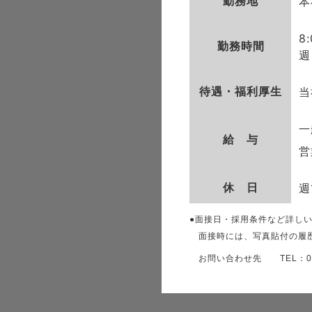
勤務地
本
8:
勤務時間
週
待遇・福利厚生
当
一
給 与
営
休 日
週
●面接日・採用条件など詳し
面接時には、写真貼付の履歴
お問い合わせ先 TEL：0562