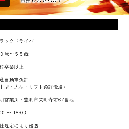
ラックドライバー
０歳〜５５歳
校卒業以上
通自動車免許
中型・大型・リフト免許優遇）
明営業所：豊明市栄町寺前67番地
00 〜 16:00
社規定により優遇