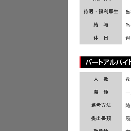
待遇・福利厚生
当
給 与
当
休 日
週
人 数
数
職 種
一
選考方法
随
提出書類
履