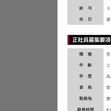
給 与
３
休 日
週
職 種
営
年 齢
２
学 歴
高
資 格
普
勤務地
豊
勤務時間
8: